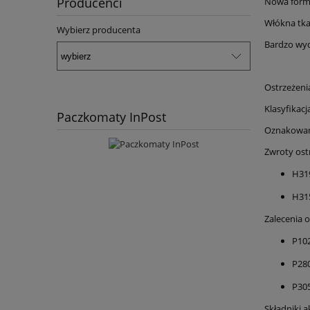
Producenci
Nowa formu
Włókna tkan
Wybierz producenta
Bardzo wyd
Ostrzeżeni
Klasyfikac
Paczkomaty InPost
Oznakowanie
Zwroty ost
H319
H315
Zalecenia o
P102
P28
P305
Składniki 