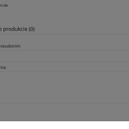
m.de
o produkcie (0)
pseudonim:
nia: