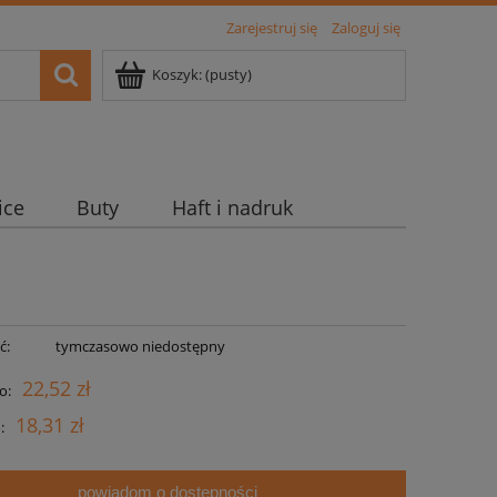
Zarejestruj się
Zaloguj się
Koszyk:
(pusty)
ice
Buty
Haft i nadruk
ć:
tymczasowo niedostępny
22,52 zł
o:
18,31 zł
:
powiadom o dostępności