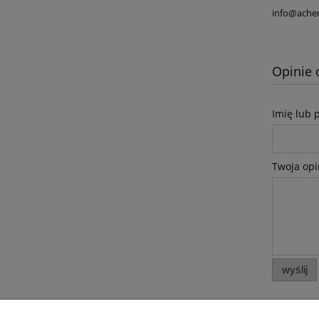
info@ache
Opinie 
Imię lub 
Twoja opi
wyślij