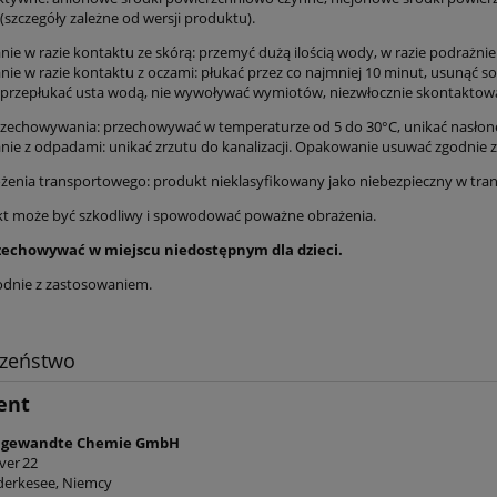
(szczegóły zależne od wersji produktu).
ie w razie kontaktu ze skórą: przemyć dużą ilością wody, w razie podrażnie
ie w razie kontaktu z oczami: płukać przez co najmniej 10 minut, usunąć so
: przepłukać usta wodą, nie wywoływać wymiotów, niezwłocznie skontaktować
zechowywania: przechowywać w temperaturze od 5 do 30°C, unikać nasłone
ie z odpadami: unikać zrzutu do kanalizacji. Opakowanie usuwać zgodnie
ożenia transportowego: produkt nieklasyfikowany jako niebezpieczny w tran
t może być szkodliwy i spowodować poważne obrażenia.
zechowywać w miejscu niedostępnym dla dzieci.
dnie z zastosowaniem.
czeństwo
ent
gewandte Chemie GmbH
ver 22
derkesee, Niemcy