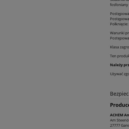
fosfoniany 
Postępowan
Postępowan
Połknięcie
Warunki pr
Postępowan
Klasa zagr
Ten produk
Należy pr
Używać zgo
Bezpie
Produc
ACHEM An
Am Steenö
27777 Gan