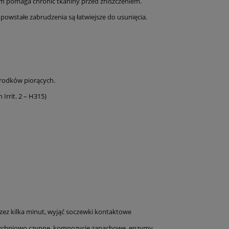
m pomaga chronić tkaniny przed zniszczeniem.
 powstałe zabrudzenia są łatwiejsze do usunięcia.
środków piorących.
Irrit. 2 – H315)
zez kilka minut, wyjąć soczewki kontaktowe
erzchniowo czynne, kompozycje zapachowe, enzymy,