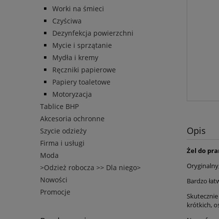
Worki na śmieci
Czyściwa
Dezynfekcja powierzchni
Mycie i sprzątanie
Mydła i kremy
Ręczniki papierowe
Papiery toaletowe
Motoryzacja
Tablice BHP
Akcesoria ochronne
Opis
Szycie odzieży
Firma i usługi
Żel do pr
Moda
Oryginalny
>Odzież robocza >> Dla niego>
Nowości
Bardzo łat
Promocje
Skutecznie
krótkich, 