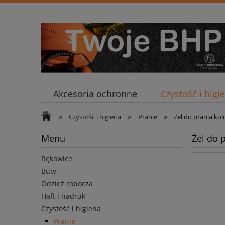
Akcesoria ochronne
Czystość i higi
»
»
»
Czystość i higiena
Pranie
Żel do prania ko
Menu
Żel do 
Rękawice
Buty
Odzież robocza
Haft i nadruk
Czystość i higiena
Pranie