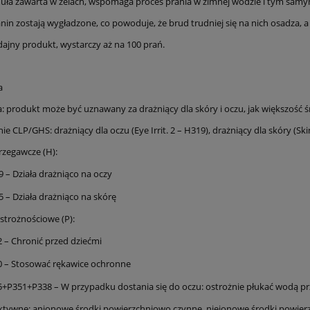
ła zawarta w żelach, wspomaga proces prania w zimnej wodzie i tym samy
in zostają wygładzone, co powoduje, że brud trudniej się na nich osadza, a
ajny produkt, wystarczy aż na 100 prań.
a
ja: produkt może być uznawany za drażniący dla skóry i oczu, jak większość 
 CLP/GHS: drażniący dla oczu (Eye Irrit. 2 – H319), drażniący dla skóry (Skin 
rzegawcze (H):
 – Działa drażniąco na oczy
 – Działa drażniąco na skórę
strożnościowe (P):
 – Chronić przed dziećmi
0 – Stosować rękawice ochronne
+P351+P338 – W przypadku dostania się do oczu: ostrożnie płukać wodą pr
aktywne: anionowe środki powierzchniowo czynne, niejonowe środki powi