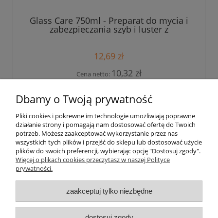
Glass Care 750ml - Preparat do mycia i
zabezpieczania szyb i luster z
nanocząsteczkami
12,69 zł
10,32 zł
Cena netto:
do koszyka
Dbamy o Twoją prywatność
Pliki cookies i pokrewne im technologie umożliwiają poprawne
działanie strony i pomagają nam dostosować ofertę do Twoich
«
1
2
3
4
5
»
potrzeb. Możesz zaakceptować wykorzystanie przez nas
wszystkich tych plików i przejść do sklepu lub dostosować użycie
plików do swoich preferencji, wybierając opcję "Dostosuj zgody".
Więcej o plikach cookies przeczytasz w naszej Polityce
prywatności.
Moje konto
zaakceptuj tylko niezbędne
Płatności i dostawa
dostosuj zgody