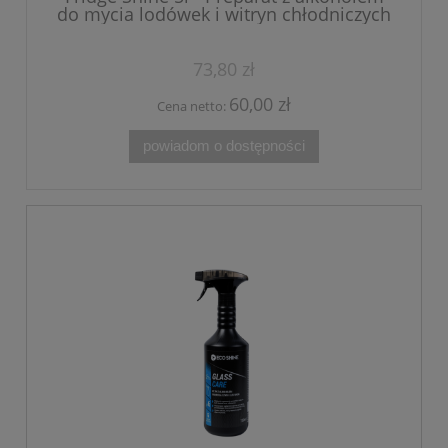
do mycia lodówek i witryn chłodniczych
73,80 zł
60,00 zł
Cena netto:
powiadom o dostępności